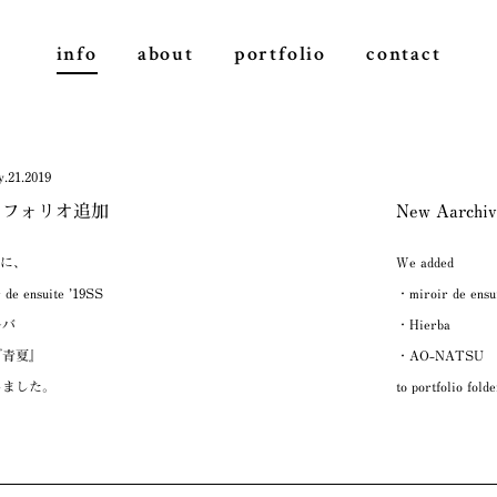
info
about
portfolio
contact
.21.2019
トフォリオ追加
New Aarchiv
ioに、
We added
 de ensuite ’19SS
・miroir de ensu
ルバ
・Hierba
『青夏』
・AO-NATSU
しました。
to portfolio folde