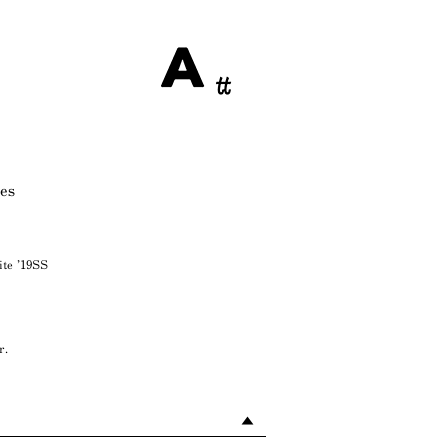
es
ite ’19SS
r.
▲